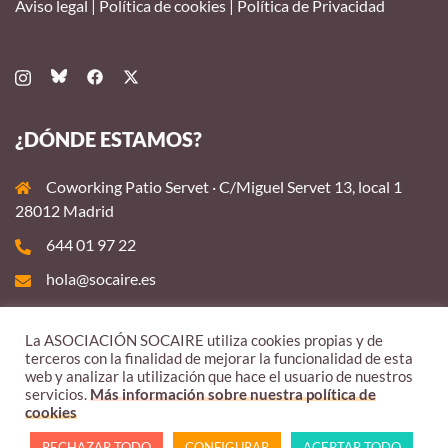
Aviso legal
|
Política de cookies
|
Política de Privacidad
¿DÓNDE ESTAMOS?
Coworking Patio Servet · C/Miguel Servet 13, local 1
28012 Madrid
644 01 97 22
hola@socaire.es
La ASOCIACIÓN SOCAIRE utiliza cookies propias y de
terceros con la finalidad de mejorar la funcionalidad de esta
web y analizar la utilización que hace el usuario de nuestros
servicios.
Más información sobre nuestra política de
cookies
RECHAZAR TODO
CONFIGURAR
ACEPTAR TODO