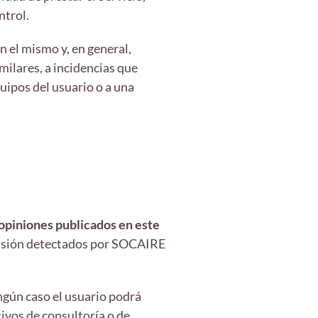
ntrol.
 el mismo y, en general,
milares, a incidencias que
quipos del usuario o a una
 opiniones publicados en este
recisión detectados por SOCAIRE
ngún caso el usuario podrá
ivos de consultoría o de