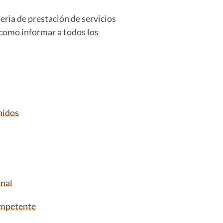
ria de prestación de servicios
í como informar a todos los
nidos
onal
competente