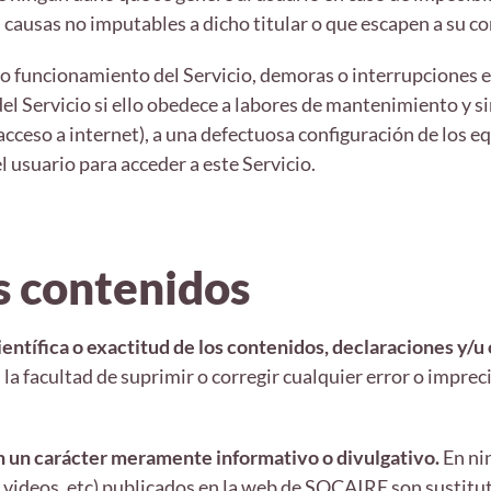
 causas no imputables a dicho titular o que escapen a su co
funcionamiento del Servicio, demoras o interrupciones en
l Servicio si ello obedece a labores de mantenimiento y si
acceso a internet), a una defectuosa configuración de los e
l usuario para acceder a este Servicio.
s contenidos
ientífica o exactitud de los contenidos, declaraciones y/u
, la facultad de suprimir o corregir cualquier error o imp
 un carácter meramente informativo o divulgativo.
En ni
, videos, etc) publicados en la web de SOCAIRE son sustitut