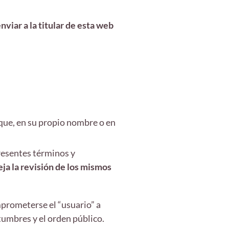
viar a la titular de esta web
 que, en su propio nombre o en
resentes términos y
ja la revisión de los mismos
mprometerse el “usuario” a
tumbres y el orden público.