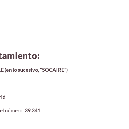
atamiento:
en lo sucesivo, “SOCAIRE”)
rid
 el número:
39.341