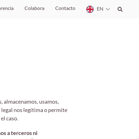
rencia
Colabora
Contacto
EN
os, almacenamos, usamos,
 legal nos legitima o permite
el caso.
os a terceros ni