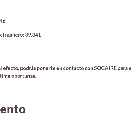
rid
 el número:
39.341
al efecto, podrás ponerte en contacto con SOCAIRE para en
stime oportunas.
iento