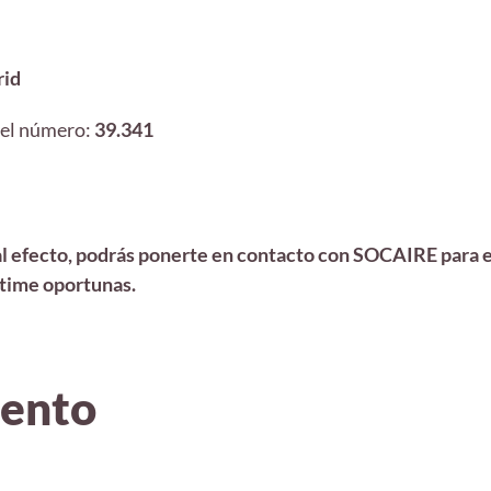
rid
 el número:
39.341
al efecto, podrás ponerte en contacto con SOCAIRE para en
stime oportunas.
iento