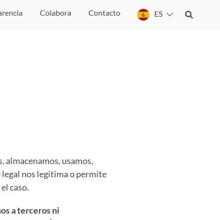
arencia
Colabora
Contacto
ES
os, almacenamos, usamos,
 legal nos legitima o permite
el caso.
os a terceros ni