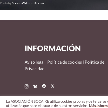
Photo by
Marcus Wallis
on
Unsplash
INFORMACIÓN
Aviso legal
|
Política de cookies
|
Política de
Privacidad
La ASOCIACIÓN SOCAIRE utiliza cookies propias y de terceros con
utilización que hace el usuario de nuestros servicios.
Más informa