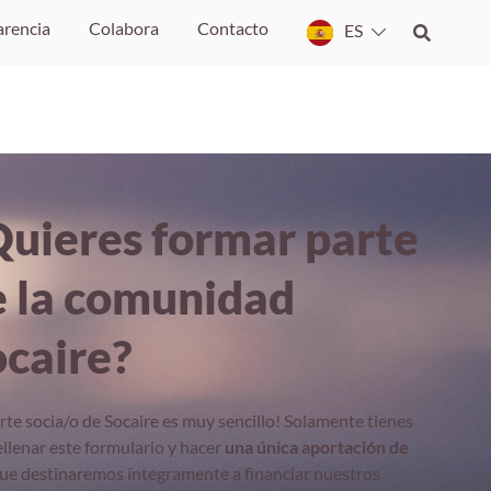
arencia
Colabora
Contacto
ES
Quieres formar parte
e la comunidad
ocaire?
rte socia/o de Socaire es muy sencillo! Solamente tienes
ellenar este formulario y hacer
una única aportación de
ue destinaremos íntegramente a financiar nuestros