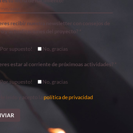
 es tu fecha de nacimiento? *
eres recibir nuestra newsletter con consejos de
o y actualizaciones del proyecto? *
¡Por supuesto!
No, gracias
res estar al corriente de próximoas actividades? *
¡Por supuesto!
No, gracias
He leído y acepto la
política de privacidad