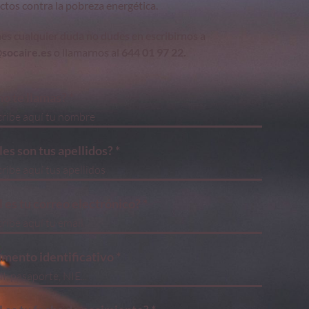
ctos contra la pobreza energética.
enes cualquier duda no dudes en escribirnos a
socaire.es
o llamarnos al
644 01 97 22.
o te llamas? *
es son tus apellidos? *
 es tu correo electrónico? *
mento identificativo *