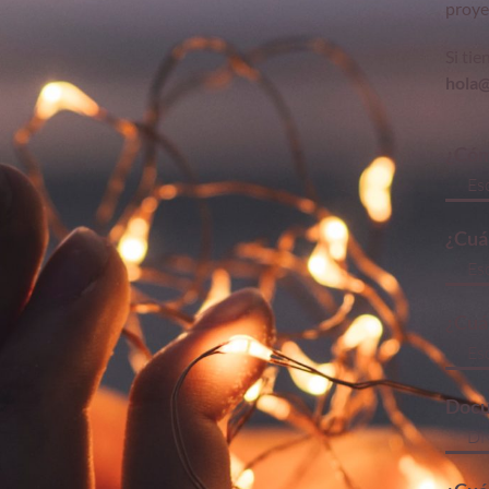
proye
Si ti
hola@
¿Cóm
¿Cuál
¿Cuál
Docu