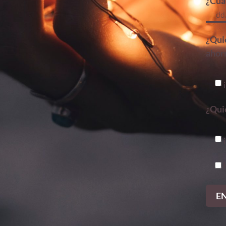
¿Cuál
¿Qui
ahorr
¿Quie