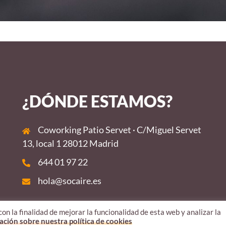
¿DÓNDE ESTAMOS?
Coworking Patio Servet · C/Miguel Servet
13, local 1 28012 Madrid
644 01 97 22
hola@socaire.es
 la finalidad de mejorar la funcionalidad de esta web y analizar la
ción sobre nuestra política de cookies