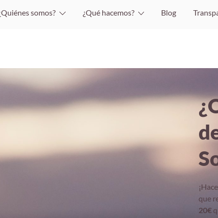
¿Quiénes somos?
¿Qué hacemos?
Blog
Transp
¿
d
S
¡Hace
que r
20€
q