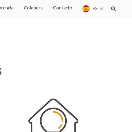
arencia
Colabora
Contacto
ES
s