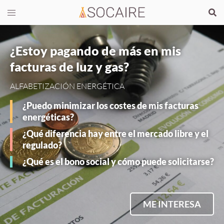
¿Estoy pagando de más en mis
facturas de luz y gas?
ALFABETIZACIÓN ENERGÉTICA
¿Puedo minimizar los costes de mis facturas
energéticas?
¿Qué diferencia hay entre el mercado libre y el
regulado?
¿Qué es el bono social y cómo puede solicitarse?
ME INTERESA