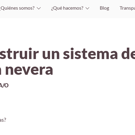
¿Quiénes somos?
¿Qué hacemos?
Blog
Transp
truir un sistema d
a nevera
A/O
as?