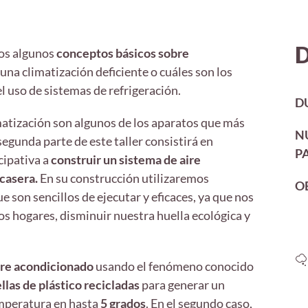
D
mos algunos
conceptos básicos sobre
una climatización deficiente o cuáles son los
l uso de sistemas de refrigeración.
D
matización son algunos de los aparatos que más
N
egunda parte de este taller consistirá en
P
cipativa a
construir un sistema de aire
casera.
En su construcción utilizaremos
O
son sencillos de ejecutar y eficaces, ya que nos
os hogares, disminuir nuestra huella ecológica y
ire acondicionado
usando el fenómeno conocido
llas de plástico recicladas
para generar un
emperatura en hasta
5 grados
. En el segundo caso,