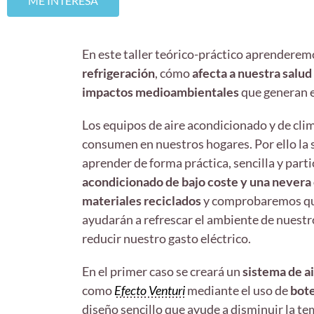
ME INTERESA
En este taller teórico-práctico aprendere
refrigeración
, cómo
afecta a nuestra salud
impactos medioambientales
que generan e
Los equipos de aire acondicionado y de cli
consumen en nuestros hogares. Por ello la s
aprender de forma práctica, sencilla y parti
acondicionado de bajo coste y una nevera 
materiales reciclados
y comprobaremos que 
ayudarán a refrescar el ambiente de nuestr
reducir nuestro gasto eléctrico.
En el primer caso se creará un
sistema de a
como
Efecto Venturi
mediante el uso de
bote
diseño sencillo que ayude a disminuir la t