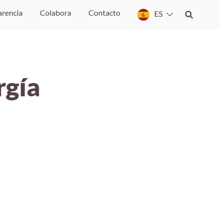
arencia
Colabora
Contacto
ES
rgía