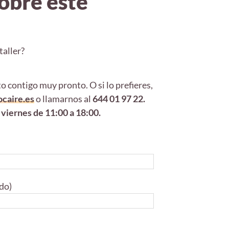
obre este
taller?
 contigo muy pronto. O si lo prefieres,
caire.es
o llamarnos al
644 01 97 22.
 viernes de 11:00 a 18:00.
ido)