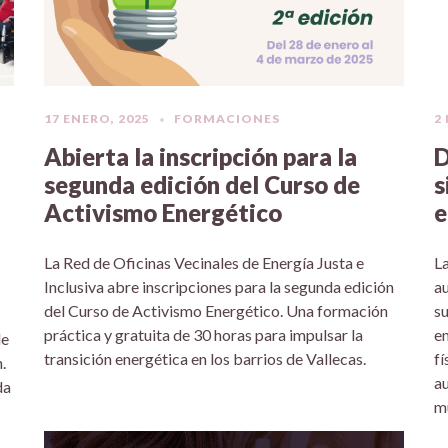
17 ENERO, 2025
FORMACIONES
2
Abierta la inscripción para la
D
segunda edición del Curso de
s
Activismo Energético
e
La Red de Oficinas Vecinales de Energía Justa e
La
Inclusiva abre inscripciones para la segunda edición
au
del Curso de Activismo Energético. Una formación
su
práctica y gratuita de 30 horas para impulsar la
en
de
transición energética en los barrios de Vallecas.
fí
.
au
da
mu