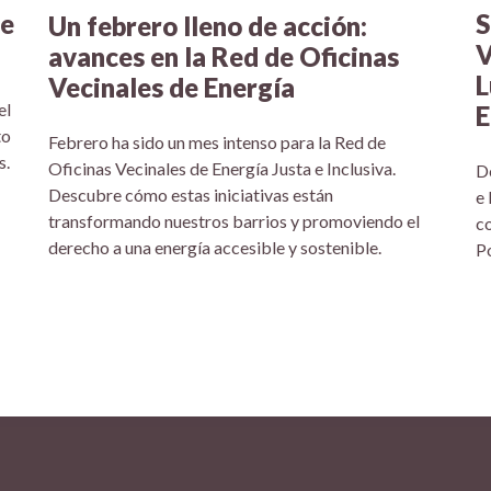
ne
S
Un febrero lleno de acción:
V
avances en la Red de Oficinas
L
Vecinales de Energía
el
E
to
Febrero ha sido un mes intenso para la Red de
s.
Oficinas Vecinales de Energía Justa e Inclusiva.
De
Descubre cómo estas iniciativas están
e 
transformando nuestros barrios y promoviendo el
co
derecho a una energía accesible y sostenible.
P