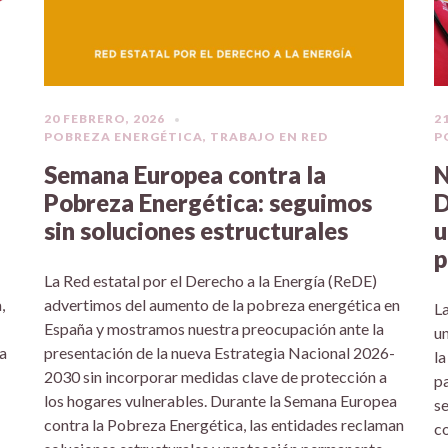
20 FEBRERO, 2026
2
POBREZA ENERGÉTICA
,
TRABAJO EN RED
P
Semana Europea contra la
N
Pobreza Energética: seguimos
D
sin soluciones estructurales
u
p
La Red estatal por el Derecho a la Energía (ReDE)
,
advertimos del aumento de la pobreza energética en
La
España y mostramos nuestra preocupación ante la
un
a
presentación de la nueva Estrategia Nacional 2026-
la
2030 sin incorporar medidas clave de protección a
pa
los hogares vulnerables. Durante la Semana Europea
se
contra la Pobreza Energética, las entidades reclaman
co