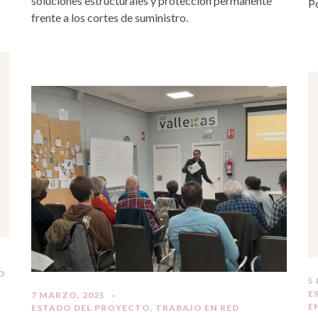
soluciones estructurales y protección permanente
P
frente a los cortes de suministro.
O
5
E
7 MARZO, 2025
E
ESTADO DEL PROYECTO
,
TRABAJO EN RED