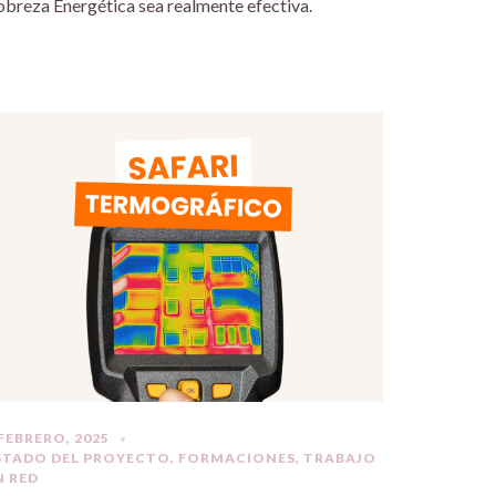
obreza Energética sea realmente efectiva.
 FEBRERO, 2025
STADO DEL PROYECTO
,
FORMACIONES
,
TRABAJO
N RED