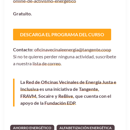
online-de-activismo-energetico
Gratuito.
DESCARGA EL PROGRAMA DEL CURSO
Contacto:
oficinavecinaleenergia@tangente.coop
Si no te quieres perder ninguna actividad, suscríbete
a nuestra
lista de correo
.
La
Red de Oficinas Vecinales de Energía Justa e
Inclusiva
es una iniciativa de
Tangente
,
FRAVM
, Socaire y
ReBive
, que cuenta con el
apoyo de la
Fundación EDP
.
AHORRO ENERGÉTICO
ALFABETIZACIÓN ENERGÉTICA