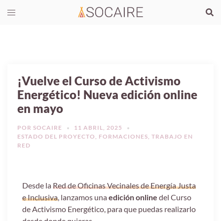
¡Vuelve el Curso de Activismo
Energético! Nueva edición online
en mayo
POR
SOCAIRE
11 ABRIL, 2025
ESTADO DEL PROYECTO
,
FORMACIONES
,
TRABAJO EN
RED
Desde la
Red de Oficinas Vecinales de Energía Justa
e Inclusiva
, lanzamos una
edición online
del Curso
de Activismo Energético, para que puedas realizarlo
desde donde quieras.