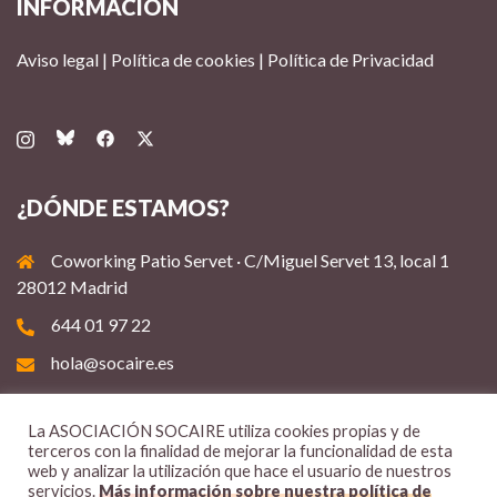
INFORMACIÓN
Aviso legal
|
Política de cookies
|
Política de Privacidad
¿DÓNDE ESTAMOS?
Coworking Patio Servet · C/Miguel Servet 13, local 1
28012 Madrid
644 01 97 22
hola@socaire.es
La ASOCIACIÓN SOCAIRE utiliza cookies propias y de
terceros con la finalidad de mejorar la funcionalidad de esta
web y analizar la utilización que hace el usuario de nuestros
servicios.
Más información sobre nuestra política de