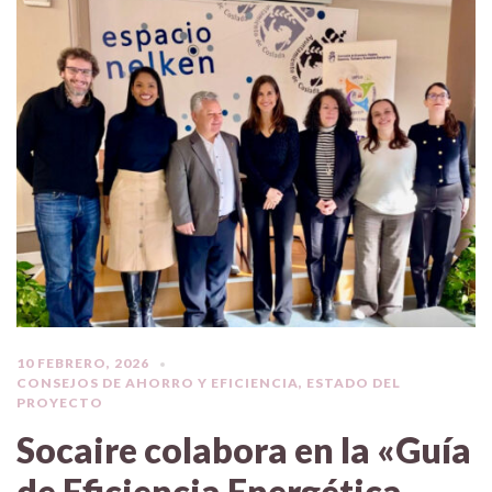
10 FEBRERO, 2026
CONSEJOS DE AHORRO Y EFICIENCIA
,
ESTADO DEL
PROYECTO
Socaire colabora en la «Guía
de Eficiencia Energética