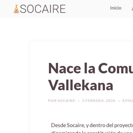
Inicio
Nace la Comu
Vallekana
POR
SOCAIRE
2 FEBRERO, 2026
ESTA
Desde Socaire, y dentro del proyect