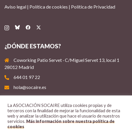
Aviso legal
|
Política de cookies
|
Política de Privacidad
¿DÓNDE ESTAMOS?
Coworking Patio Servet · C/Miguel Servet 13, local 1
28012 Madrid
644 01 97 22
hola@socaire.es
La ASOCIACIÓN SOCAIRE utiliza cookies propias y de
terceros con la finalidad de mejorar la funcionalidad de esta
web y analizar la utilización que hace el usuario de nuestros
servicios.
Más información sobre nuestra política de
cookies